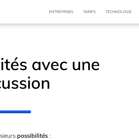
ENTREPRISES
TARIFS
TECHNOLOGIE
lités avec une
cussion
usieurs
possibilités
: